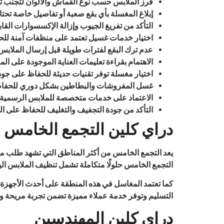
فرز الملابس حسب نوع القماش والألوان لتجنب تلف 
إبلاغ المغسلة بأي بقع صعبة أو تفاصيل خاصة تحتاج
التأكد من تفريغ الجيوب وإزالة الإكسسوارات القا
اختيار خدمات غسيل تعتمد على منظفات آمنة للح
عدم ترك البقع لفترات طويلة قبل إرسال الملابس
الاهتمام بقراءة تعليمات العناية الموجودة على ا
اختيار مغسلة توفر تقنيات حديثة للحفاظ على جودة
غسل المفروشات والبطاطين بشكل دوري للحفاظ ع
الاعتماد على خدمات متخصصة للملابس الرسمية 
التأكد من جودة التجفيف والتغليف للحفاظ على الم
دراي كلين التجمع الخامس
يعد التجمع الخامس من أكثر المناطق التي تشهد طلب مر
التجمع الخامس حلولًا متكاملة تشمل تنظيف الملابس ا
كما تعتمد المغاسل في هذه المنطقة على أحدث الأجهزة وا
التسليم وتوفر خدمة عملاء مميزة تضمن تجربة مريحة و
دراى كلين المهندسين