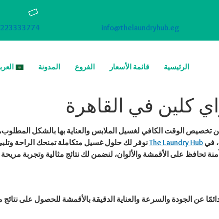
223333774
info@thelaundryhub.eg
الرئيسية
قائمة الأسعار
الفروع
المدونة
العرب
ي كلين في القاهرة
رين تخصيص الوقت الكافي لغسيل الملابس والعناية بها بالشكل المطلو
، في
The Laundry Hub
نوفر لك حلول غسيل متكاملة تمنحك الراحة وتلبي 
ة تحافظ على الأقمشة والألوان، لنضمن لك نتائج مثالية وتجربة مريح
مًا عن الجودة والسرعة والعناية الدقيقة بالأقمشة للحصول على نتائج م