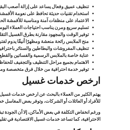
تنظيف عميق وفعال يساعد على إزالة أصعب البقع
استخدام تقنيات حديثة تحافظ على نعومة الأقمشة 
الاعتماد على منظفات آمنة ومناسبة للأقمشة ال
تسليم سريع ومرن يناسب احتياجات العملاء اليومي
توفير الوقت والمجهود مقارنة بطرق الغسيل التقليد
منح الملابس رائحة منعشة ومظهرًا أنيقًا يدوم لفتر
تنظيف المفروشات والبطاطين والستائر باحترافية
عناية خاصة بالملابس الرسمية والفساتين والقطع 
الاهتمام بجميع مراحل التنظيف والتجفيف للحفاظ
توفير خدمة احترافية من خلال فرق متخصصة ومد
ارخص خدمات غسيل
يهتم الكثير من العملاء بالبحث عن ارخص خدمات غسيل د
للأفراد أو العائلات أو الشركات، وتوفر بعض المغاسل 
ورغم انخفاض التكلفة في بعض الأماكن، إلا أن الجودة تبقى
الاحترافية، كما تساعد خدمات غسيل الاقتصادية في تقليل اس